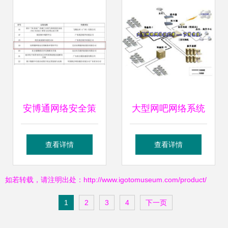
件开发视角
通告，强调网络与
信息安全在软件开
发中的重要性
安博通网络安全策
大型网吧网络系统
略管理方案荣获广
设计与信息安全软
查看详情
查看详情
东省信息协会年度
件开发方案
如若转载，请注明出处：http://www.igotomuseum.com/product/
优秀方案称号，彰
1
2
3
4
下一页