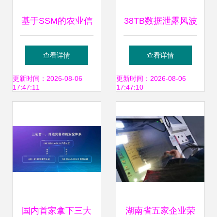
基于SSM的农业信
38TB数据泄露风波
息管理系统设计与
微软AI团队内部消
查看详情
查看详情
实现 一站式解决方
息险遭曝光，网络
更新时间：2026-08-06
更新时间：2026-08-06
17:47:11
17:47:10
案
与信息安全软件开
发的警示
国内首家拿下三大
湖南省五家企业荣